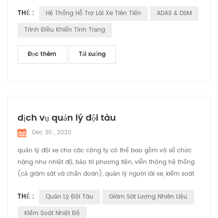
bị tai nạn trên đường hoặc va chạm với các phương tiện DSM
THẺ :
Hệ Thống Hỗ Trợ Lái Xe Tiên Tiến
ADAS & DSM
(Trình điều khiển trạng thái Màn hình) là một Chống mệt mỏi
hệ thống lái xe an toàn. Tài xế tình trạng lái xe có thể được
Trình Điều Khiển Tình Trạng
xác nhận để giảm tai nạn. Của chúng tôi thiế...
Đọc thêm
Tải xuống
dịch vụ quản lý đội tàu
Dec 30 , 2020
quản lý đội xe cho các công ty có thể bao gồm vô số chức
năng như nhiệt độ, bảo trì phương tiện, viễn thông hệ thống
(cả giám sát và chẩn đoán), quản lý người lái xe, kiểm soát
mức tiêu thụ nhiên liệu và quản lý sức khỏe và an toàn của
THẺ :
Quản Lý Đội Tàu
Giám Sát Lượng Nhiên Liệu
phương tiện giao thông trình điều khiển. Điều này loại hình
dịch vụ quản lý đội tàu có vô số lợi thế, kể từ nó cho phép
Kiểm Soát Nhiệt Độ