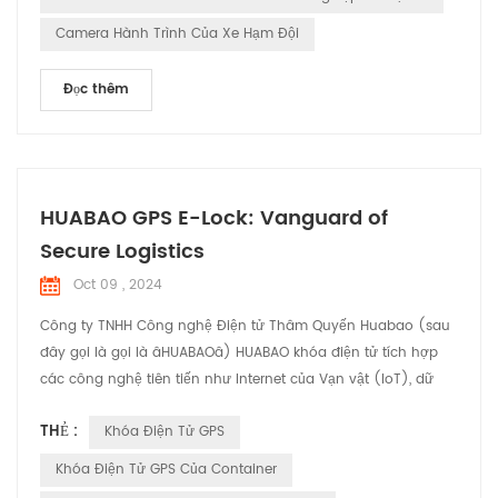
Camera Hành Trình Của Xe Hạm Đội
Đọc thêm
HUABAO GPS E-Lock: Vanguard of
Secure Logistics
Oct 09 , 2024
Công ty TNHH Công nghệ Điện tử Thâm Quyến Huabao (sau
đây gọi là gọi là âHUABAOâ) HUABAO khóa điện tử tích hợp
các công nghệ tiên tiến như Internet của Vạn vật (IoT), dữ
liệu lớn và điện toán đám mây, mang lại khả năng bảo mật
THẺ :
Khóa Điện Tử GPS
toàn diện Giải pháp cho ngành hậu cần.
Khóa Điện Tử GPS Của Container