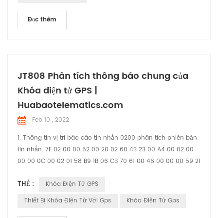
giảm thiểu thậm chí loại bỏ những rủi ro liê...
Đọc thêm
JT808 Phân tích thông báo chung của
Khóa điện tử GPS |
Huabaotelematics.com
Feb 10 , 2022
1. Thông tin vị trí báo cáo tin nhắn 0200 phân tích phiên bản
tin nhắn. 7E 02 00 00 52 00 20 02 60 43 23 00 A4 00 02 00
00 00 0C 00 02 01 58 B9 1B 06 CB 70 61 00 46 00 00 00 59 21
09 22 16 37 58 01 04 00 00 00 01 03 02 00 00 25 04 00 00
THẺ :
Khóa Điện Tử GPS
00 01 30 01 11 31 01 10 E3 01 00 D5 1B 02 20 02 60 43 23 27 95
93 78 61 60 00 12 20 00 00 12 34 27 95 93 78 61 58 00 12 86
Thiết Bị Khóa Điện Tử Với Gps
Khóa Điện Tử Gps
7E Đầu 7E Massege 02 00 ID tin nhắn 00 5...