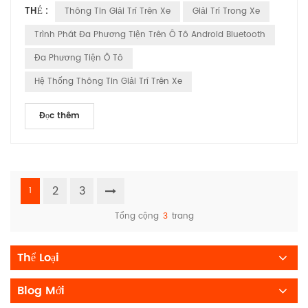
THẺ :
Thông Tin Giải Trí Trên Xe
Giải Trí Trong Xe
lái xe. Hôm nay, chúng tôi rất vui mừng được chia sẻ cam kết
của mình với đổi mới và tùy biến, đảm bảo rằng mọi phương
Trình Phát Đa Phương Tiện Trên Ô Tô Android Bluetooth
tiện trên đường đều được trang bị hệ thống đa phư...
Đa Phương Tiện Ô Tô
Hệ Thống Thông Tin Giải Trí Trên Xe
Đọc thêm
2
3
1
Tổng cộng
3
trang
Thể Loại
Blog Mới