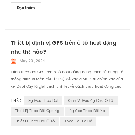
Đọc thêm
Thiết bị định vị GPS trên ô tô hoạt động
như thế nào?
May 23 , 2024
Trình theo dõi GPS trên ô tô hoạt động bằng cách sử dụng Hệ
thống định vị toàn cầu (GPS) để xác định vị trí chính xác của
xe. Dưới đây là giải thích chi tiết về cách thức hoạt động của
nó: Vệ tinh GPS: Hệ thống dựa vào mạng lưới các vệ tinh
THẺ :
3g Gps Theo Dõi
Định Vị Gps 4g Cho Ô Tô
quay quanh Trái đất. Những vệ tinh này liên tục truyền tín
hiệu bao gồm vị trí của chúng và thời gian chính xác tín hiệu
Thiết Bị Theo Dõi Gps 4g
4g Gps Theo Dõi Xe
được gửi. Nhận tín hiệu: Bộ theo dõi G...
Thiết Bị Theo Dõi Ô Tô
Theo Dõi Xe Cộ