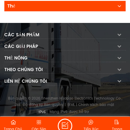
Thẻ
CÁC SẢN PHẨM
CÁC GIẢI PHÁP
THẺ NÓNG
THEO CHÚNG TÔI
LIÊN HỆ CHÚNG TÔI
Bản quyền © 2026 Shenzhen Huabao Electronics Technology Co.,
Ltd.. Đã đăng ký Bản quyền.
|
XML
|
Chính sách bảo mật
Mạng IPv6 được hỗ trợ
Trang Chủ
Các Sản
Tiếp Xúc
Trong