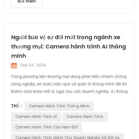
Đọc thêm
Người bảo vệ sự đổi mới trong ngành xe
thương mại: Camera hành trình AI thông
minh
Sep 04 , 2024
Trong phương tiện thương mại đang phát triển nhanh chóng
công nghiệp, an toàn, hiệu quả và quản lý thông minh đã trở
thành chìa khóa mối lo ngại cho các doanh nghiệp. A.I thông
minh camera hành trình đang nổi lên như một thứ không thể
THẺ :
Camera Hành Trình Thông Minh
thiếu trợ lý về xe thương mại, cung cấp giải pháp toàn diện
cho đội xe hoạt động. Camera hành trình thông minh cung
Camera Hành Trình AI
Camera Hành Trình
cấp nhiều tính năng cốt lõi chức năng dành cho xe...
Camera Hành Trình Của Hạm Đội
Camera Hành Trình Dành Cho Doanh Nghiệp Và Đội Xe