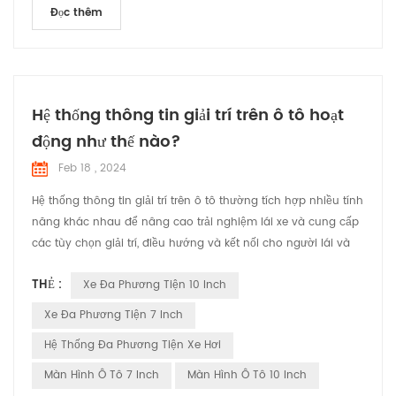
Đọc thêm
Hệ thống thông tin giải trí trên ô tô hoạt
động như thế nào?
Feb 18 , 2024
Hệ thống thông tin giải trí trên ô tô thường tích hợp nhiều tính
năng khác nhau để nâng cao trải nghiệm lái xe và cung cấp
các tùy chọn giải trí, điều hướng và kết nối cho người lái và
hành khách. Dưới đây là tổng quan chung về cách chúng
THẺ :
Xe Đa Phương Tiện 10 Inch
hoạt động: Giao diện người dùng: Hệ thống thông tin giải trí
có giao diện người dùng thường được hiển thị trên màn hình
Xe Đa Phương Tiện 7 Inch
cảm ứng hoặc thông qua các điều khiển vật...
Hệ Thống Đa Phương Tiện Xe Hơi
Màn Hình Ô Tô 7 Inch
Màn Hình Ô Tô 10 Inch