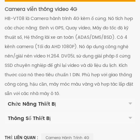
Camera viễn thông video 4G
HB-VT08 là Camera hành trình 4G kèm ổ cứng. Nó tích hợp
các chức năng: Định vị GPS, Quay video, Máy đo tốc độ kỹ
thuật số, Hệ thống lái xe an toàn (ADAS/DMS/BSD). Có 4
kênh camera (Tối đa AHD 1080P). Nó áp dụng công nghệ
nén/giải nén video H.264. DV05L sử dụng giải pháp ổ cứng
SSD chuyên nghiệp để ghi lại video và dữ liệu du lịch. Kích
thước của nó theo tiêu chuẩn 1 DIN. Phù hợp với giao thông
công cộng, hậu cần, máy móc màu vàng và hợp tác lắp đặt
sẵn với các nhà máy ô tô.
Chức Năng Thiết Bị
Thông Số Thiết Bị
THẺ LIÊN QUAN :
Camera Hành Trình 4G