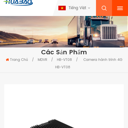
Tiếng Việt
Các Sản Phẩm
Trang Chủ
/
MDVR
/
HB-VT08
/
Camera hành trình 4G
HB-VT08