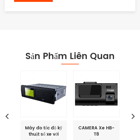
Sản Phẩm Liên Quan
nô lệ
Máy đo tốc độ kỹ
CAMERA Xe HB-
Khóa
thuật số xe với
T8
năn