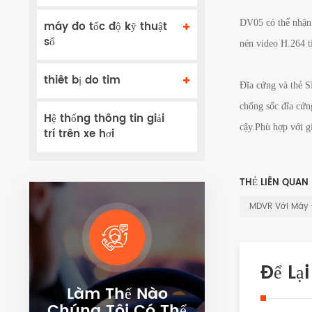
DV05 có thể nhận 
máy đo tốc độ kỹ thuật
số
nén video H.264 ti
thiêt bị do tim
Đĩa cứng và thẻ SD
chống sốc đĩa cứng
Hệ thống thông tin giải
cậy.Phù hợp với g
trí trên xe hơi
THẺ LIÊN QUAN 
MDVR Với Máy 
Để Lạ
Làm Thế Nào
Chúng Tôi Có Thể