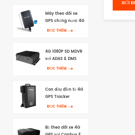
Máy theo dõi xe
GPS chống nước 4G
ĐỌC THÊM
4G 1080P SD MDVR
với ADAS & DMS
ĐỌC THÊM
Con dấu điện tử 4G
GPS Tracker
ĐỌC THÊM
Bộ theo dõi xe 4G
GPS với Canbus &