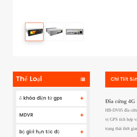
Thể Loại
Chi Tiết S
ổ khóa điện tử gps
Đĩa cứng 4G 
HB-DV05 đĩa cứng 
MDVR
vị GPS tích hợp và
trạng thái thời gia
bộ giới hạn tốc độ