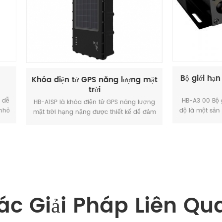
Bộ giới hạn tốc độ và bộ đ
iện tử GPS năng lượng mặt
trời
HB-A3 00 Bộ giới hạn và điều ch
 là khóa điện tử GPS năng lượng
độ là một sản phẩm có thể kiểm 
i hạng nặng được thiết kế để đảm
độ của xe để tránh cho người lái
inh hàng hóa và theo dõi tài sản
quá tốc độ.
ội. Với tấm pin mặt trời hiệu suất
ch hợp, nó đảm bảo thời gian chờ
i và hoạt động không cần bảo trì
 chuyển đường dài. Với khả năng
nhiều mạng (2G/3G/4G), nó cung
nh năng theo dõi vị trí thời gian
cảnh báo can thiệp trái phép và
ác Giải Pháp Liên Qu
ký mở khóa từ xa, trở thành giải
i ưu cho container hàng hải, hậu
ên biên giới và quản lý tài sản có