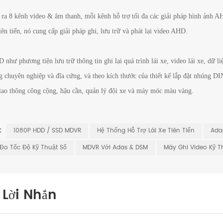
ra 8 kênh video & âm thanh, mỗi kênh hỗ trợ tối đa các giải pháp hình ảnh A
ên tiến, nó cung cấp giải pháp ghi, lưu trữ và phát lại video AHD.
 như phương tiện lưu trữ thông tin ghi lại quá trình lái xe, video lái xe, dữ
 chuyên nghiệp và đĩa cứng, và theo kích thước của thiết kế lắp đặt nhúng DIN
iao thông công cộng, hậu cần, quản lý đội xe và máy móc màu vàng.
:
1080P HDD / SSD MDVR
Hệ Thống Hỗ Trợ Lái Xe Tiên Tiến
Ada
Đo Tốc Độ Kỹ Thuật Số
MDVR Với Adas & DSM
Máy Ghi Video Kỹ T
i Lời Nhắn