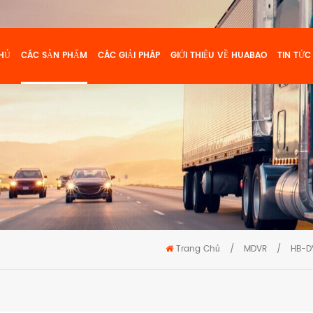
HỦ
CÁC SẢN PHẨM
CÁC GIẢI PHÁP
GIỚI THIỆU VỀ HUABAO
TIN TỨC
Trang Chủ
/
MDVR
/
HB-D