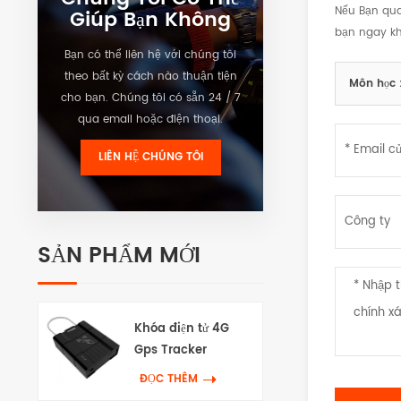
Nếu Bạn quan
Giúp Bạn Không
bạn ngay kh
Bạn có thể liên hệ với chúng tôi
theo bất kỳ cách nào thuận tiện
Môn học 
cho bạn. Chúng tôi có sẵn 24 / 7
qua email hoặc điện thoại.
LIÊN HỆ CHÚNG TÔI
SẢN PHẨM MỚI
Khóa điện tử 4G
Gps Tracker
ĐỌC THÊM