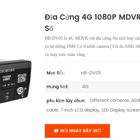
Đĩa Cứng 4G 1080P MDVR 
Số
HB-DV05 là 4G MDVR với đĩa cứng.Nó tích hợp các
và hệ thống DMS.Có 8 kênh camera (Tối đa AHD 1080
và máy móc màu vàng.
HB-DV05
Mục SỐ.:
4G
mạng lưới:
Different cameras, ADA
phụ kiện tùy chọn:
cable, 7 inch LCD display, LED Display screen
HỎI NGAY BÂY GIỜ