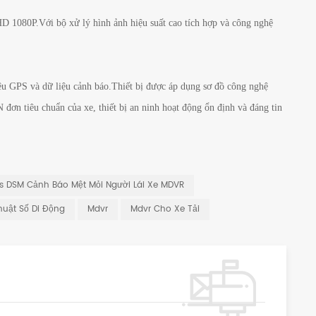
HD 1080P.Với bộ xử lý hình ảnh hiệu suất cao tích hợp và công nghệ
 liệu GPS và dữ liệu cảnh báo.Thiết bị được áp dụng sơ đồ công nghệ
 đơn tiêu chuẩn của xe, thiết bị an ninh hoạt động ổn định và đáng tin
s DSM Cảnh Báo Mệt Mỏi Người Lái Xe MDVR
huật Số Di Động
Mdvr
Mdvr Cho Xe Tải