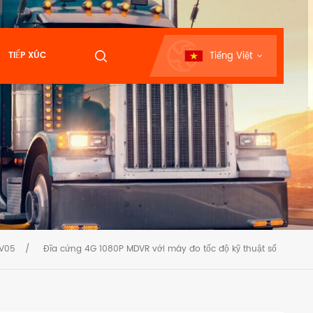
Tiếng Việt
TIẾP XÚC
V05
/
Đĩa cứng 4G 1080P MDVR với máy đo tốc độ kỹ thuật số