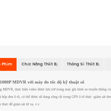
ản Phẩm
Chức Năng Thiết Bị
Thông Số Thiết Bị
1080P MDVR với máy đo tốc độ kỹ thuật số
MDVR, thực hiện video được lưu trữ trong máy ghi hình xe truyền thống và c
 hộp đen ô tô, có thể được sử dụng rộng rãi trong GPS ô tô thực -giám sát theo
n thực để giám sát từ xa, v.v.