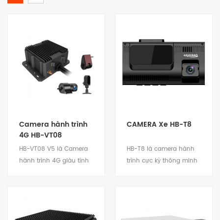
Camera hành trình
CAMERA Xe HB-T8
4G HB-VT08
HB-VT08 V5 là Camera
HB-T8 là camera hành
hành trình 4G giàu tính
trình cực kỳ thông minh
năng được thiết kế cho
với tính năng theo dõi
ngành giám sát video ô
GPS và thuật toán ADAS.
tô. Được sử dụng rộng
Tối đa 4 kênh đầu vào
rãi trong Giao thông
video nắm bắt thêm
Xem chi tiết
Xem chi tiết
công cộng, taxi, hậu cần,
thông tin về việc lái xe