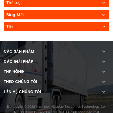
Thể Loại
Blog Mới
Thẻ
CÁC SẢN PHẨM
CÁC GIẢI PHÁP
THẺ NÓNG
THEO CHÚNG TÔI
LIÊN HỆ CHÚNG TÔI
Bản quyền © 2026 Shenzhen Huabao Electronics Technology Co.,
Ltd.. Đã đăng ký Bản quyền.
|
XML
|
Chính sách bảo mật