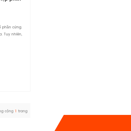
ố phần cứng.
. Tuy nhiên,
ng cộng
1
trang