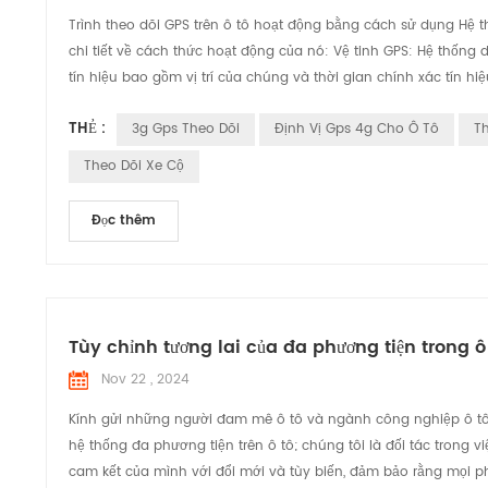
Trình theo dõi GPS trên ô tô hoạt động bằng cách sử dụng Hệ thố
chi tiết về cách thức hoạt động của nó: Vệ tinh GPS: Hệ thống 
tín hiệu bao gồm vị trí của chúng và thời gian chính xác tín hiệ
THẺ :
3g Gps Theo Dõi
Định Vị Gps 4g Cho Ô Tô
Th
Theo Dõi Xe Cộ
Đọc thêm
Tùy chỉnh tương lai của đa phương tiện trong
Nov 22 , 2024
Kính gửi những người đam mê ô tô và ngành công nghiệp ô tô 
hệ thống đa phương tiện trên ô tô; chúng tôi là đối tác trong 
cam kết của mình với đổi mới và tùy biến, đảm bảo rằng mọi p