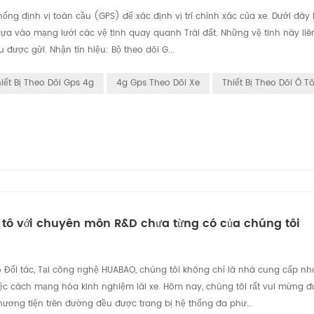
ng định vị toàn cầu (GPS) để xác định vị trí chính xác của xe. Dưới đây l
dựa vào mạng lưới các vệ tinh quay quanh Trái đất. Những vệ tinh này liê
u được gửi. Nhận tín hiệu: Bộ theo dõi G...
iết Bị Theo Dõi Gps 4g
4g Gps Theo Dõi Xe
Thiết Bị Theo Dõi Ô T
 ô tô với chuyên môn R&D chưa từng có của chúng tôi
Đối tác, Tại công nghệ HUABAO, chúng tôi không chỉ là nhà cung cấp n
việc cách mạng hóa kinh nghiệm lái xe. Hôm nay, chúng tôi rất vui mừng đ
hương tiện trên đường đều được trang bị hệ thống đa phư...