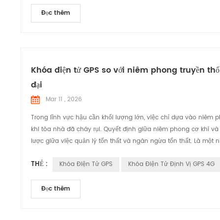
Đọc thêm
Khóa điện tử GPS so với niêm phong truyền t
đại
Mar 11 , 2026
Trong lĩnh vực hậu cần khối lượng lớn, việc chỉ dựa vào niêm 
khi tòa nhà đã cháy rụi. Quyết định giữa niêm phong cơ khí và
lược giữa việc quản lý tổn thất và ngăn ngừa tổn thất. Là một n
THẺ :
Khóa Điện Tử GPS
Khóa Điện Tử Định Vị GPS 4G
Đọc thêm