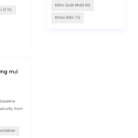
Kiểm Soát Nhiệt Độ
n Ô Tô
Khóa Điện Tử
ơng mại
 baseline
security from
ontainer