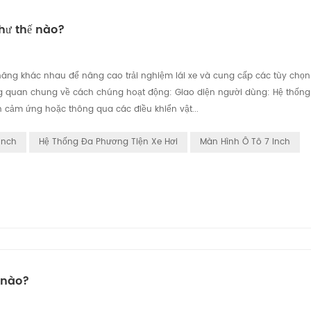
như thế nào?
h năng khác nhau để nâng cao trải nghiệm lái xe và cung cấp các tùy chọn gi
ng quan chung về cách chúng hoạt động: Giao diện người dùng: Hệ thống 
h cảm ứng hoặc thông qua các điều khiển vật...
Inch
Hệ Thống Đa Phương Tiện Xe Hơi
Màn Hình Ô Tô 7 Inch
ế nào?