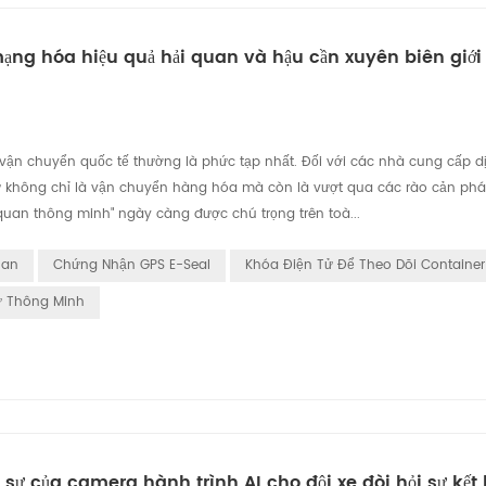
g hóa hiệu quả hải quan và hậu cần xuyên biên giới 
 vận chuyển quốc tế thường là phức tạp nhất. Đối với các nhà cung cấp d
ự không chỉ là vận chuyển hàng hóa mà còn là vượt qua các rào cản pháp 
 quan thông minh" ngày càng được chú trọng trên toà...
uan
Chứng Nhận GPS E-Seal
Khóa Điện Tử Để Theo Dõi Container
ử Thông Minh
c sự của camera hành trình AI cho đội xe đòi hỏi sự kết