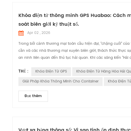
Khóa điện tử thông minh GPS Huabao: Cách mạn
soát biên giới kỹ thuật số.
Apr 02 , 2026
Trong bối cảnh thương mại toàn cầu hiện đại, "chặng cuối" của
cần và các nhà thương mại xuyên biên giới, thách thức thực s
an ninh liên quan đến thủ tục hải quan. Khi các sáng kiến "Hải
THẺ :
Khóa Điện Tử GPS
Khóa Điện Tử Hàng Hóa Hải Q
Giải Pháp Khóa Thông Minh Cho Container
Khóa Điện T
Đọc thêm
Vượt xa bảng thông số: Vì sao tính ổn định thự