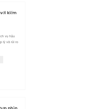
với kiểm
ịch vụ hậu
lý và rủi ro
 hợp phần