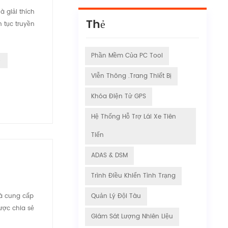
à giải thích
Thẻ
n tục truyền
Phần Mềm Của PC Tool
ô
Viễn Thông .Trang Thiết Bị
Khóa Điện Tử GPS
Hệ Thống Hỗ Trợ Lái Xe Tiên
Tiến
ADAS & DSM
Trình Điều Khiển Tình Trạng
hà cung cấp
Quản Lý Đội Tàu
ược chia sẻ
Giám Sát Lượng Nhiên Liệu