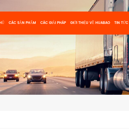
HỦ
CÁC SẢN PHẨM
CÁC GIẢI PHÁP
GIỚI THIỆU VỀ HUABAO
TIN TỨC