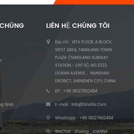
 CHÚNG
LIÊN HỆ CHÚNG TÔI
Địa chỉ : 14TH FLOOR, A BLOCK,
ủ
WEST AREA, TANGLANG TOWN
PLAZA (TANGLANG SUBWAY
o
STATION - EXIT B), NO.3333,
LIUXIAN AVENUE， NANSHAN
DISTRICT, SHENZHEN CITY, CHINA
ĐT :
+86 18027662494
ang Web
E-mail :
Info@sinohb.com
Whatsapp :
+86 18027662494
WeChat : zhuang_JOANNA