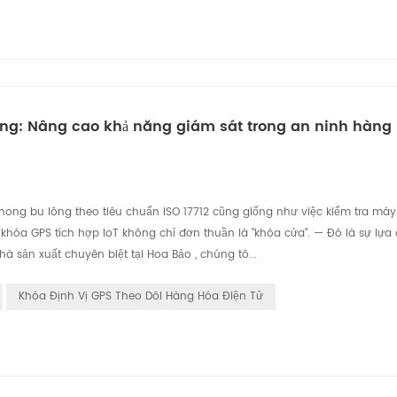
hống: Nâng cao khả năng giám sát trong an ninh hàng 
phong bu lông theo tiêu chuẩn ISO 17712 cũng giống như việc kiểm tra máy
 khóa GPS tích hợp IoT không chỉ đơn thuần là "khóa cửa". — Đó là sự lựa
hà sản xuất chuyên biệt tại Hoa Bảo , chúng tô...
Khóa Định Vị GPS Theo Dõi Hàng Hóa Điện Tử