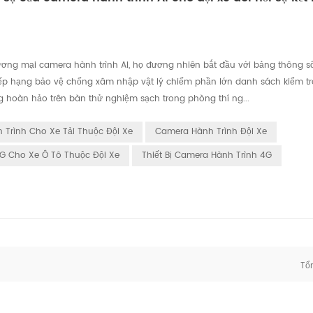
ương mại camera hành trình AI, họ đương nhiên bắt đầu với bảng thông s
ếp hạng bảo vệ chống xâm nhập vật lý chiếm phần lớn danh sách kiểm tra
g hoàn hảo trên bàn thử nghiệm sạch trong phòng thí ng...
Trình Cho Xe Tải Thuộc Đội Xe
Camera Hành Trình Đội Xe
G Cho Xe Ô Tô Thuộc Đội Xe
Thiết Bị Camera Hành Trình 4G
Tổ