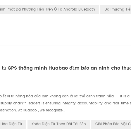
rình Phát Đa Phương Tiện Trên Ô Tô Android Bluetooth
Đa Phương Tiệ
ện tử GPS thông minh Huabao đảm bảo an ninh cho thư
ết vị trí hàng hóa của bạn không còn là lợi thế cạnh tranh nữa. — it is a
supply chain** leaders is ensuring integrity, accountability, and real-time 
stination. At Huabao , we recognize...
Hóa Điện Tử
Khóa Điện Tử Theo Dõi Tài Sản
Giải Pháp Bảo Mật C