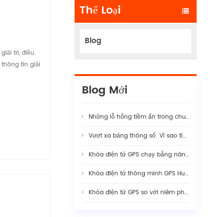
Thể Loại
Blog
ải trí, điều
thông tin giải
Blog Mới
Những lỗ hổng tiềm ẩn trong chuỗi cung ứng logistics hiện đại
Vượt xa bảng thông số: Vì sao tính ổn định thực sự của camera hành trình AI cho đội xe đòi hỏi sự kết hợp phần cứng-phần mềm nghiêm ngặt
Khóa điện tử GPS chạy bằng năng lượng mặt trời: Hướng dẫn đầy đủ về bảo mật hàng hóa thông minh năm 2026
Khóa điện tử thông minh GPS Huabao: Cách mạng hóa hiệu quả hải quan và hậu cần xuyên biên giới với kiểm soát biên giới kỹ thuật số.
Khóa điện tử GPS so với niêm phong truyền thống: Nâng cao khả năng giám sát trong an ninh hàng hóa hiện đại