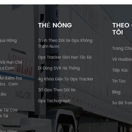
THẺ NÓNG
THEO
TÔI
Quả Hàng
Trình Theo Dõi Xe Gps Không
Thấm Nước
Trang Ch
Gps Tracker Giới Hạn Tốc Độ
Về Huaba
 Và Hạn Chế
ics.com
Di Động DVR Hệ Thống
Tiếp Xúc
Án Kiểm Tra
4g Khóa Điện Tử Gps Tracker
Tin Tức
ics . Com
3G Gps Theo Dõi Xe
Blog
Liệu
Gps Tachograph
Sơ Đồ Tr
e Tải Của
 Tải