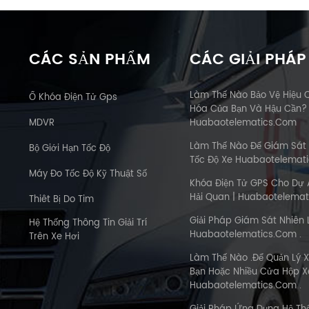
CÁC SẢN PHẨM
CÁC GIẢI PHÁP
Làm Thế Nào Bảo Vệ Hiệu 
Ổ Khóa Điện Tử Gps
Hóa Của Bạn Và Hậu Cần?
MDVR
Huabaotelematics.com
Làm Thế Nào Để Giám Sát
Bộ Giới Hạn Tốc Độ
Tốc Độ Xe Huabaotelemat
Máy Đo Tốc Độ Kỹ Thuật Số
Khóa Điện Tử GPS Cho Dự 
Hải Quan | Huabaotelemat
Thiêt Bị Do Tim
Giải Pháp Giám Sát Nhiên 
Hệ Thống Thông Tin Giải Trí
Huabaotelematics.com .
Trên Xe Hơi
Làm Thế Nào .Để Quản Lý X
Bạn Hoặc Nhiều Cửa Hộp Xe
Huabaotelematics.com .