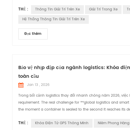
THẺ :
Thông Tin Giải Trí Trên Xe
Giải Trí Trong Xe
T
Hệ Thống Thông Tin Giải Trí Trên Xe
Đọc thêm
Bảo vệ nhịp đập của ngành logistics: Khóa đi
toàn cầu
Jan 13 , 2026
Trong bối cảnh logistics thay đổi nhanh chóng năm 2026, việc bi
requirement. The real challenge for **global logistics and smart 
the moment a container is sealed to the second it reaches its de
THẺ :
Khóa Điện Tử GPS Thông Minh
Niêm Phong Hàng 