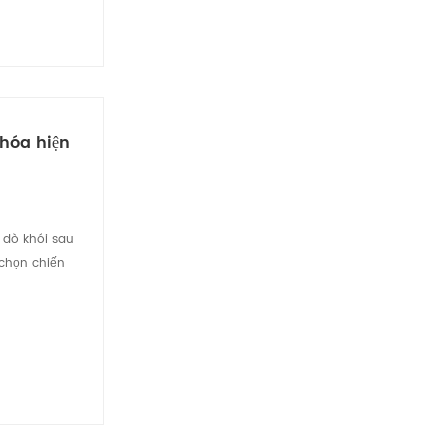
hóa hiện
 dò khói sau
 chọn chiến