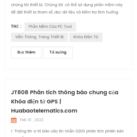
chúng tôi thiết bị. Chúng tôi .có thể sử dụng phần mềm này
để đặt thiết bị tham số, đọc dữ liệu và kiểm tra tình huống.
Chúng tôi .Sẽ sử dụng bài viết này để giới thiệu ngắn gọn các
THẺ :
Phần Mềm Của PC Tool
chức năng và cách sử dụng của phần mềm.
Viễn Thông .Trang Thiết Bị
Khóa Điện Tử
Đọc thêm
Tải xuống
JT808 Phân tích thông báo chung của
Khóa điện tử GPS |
Huabaotelematics.com
Feb 10 , 2022
1. Thông tin vị trí báo cáo tin nhắn 0200 phân tích phiên bản