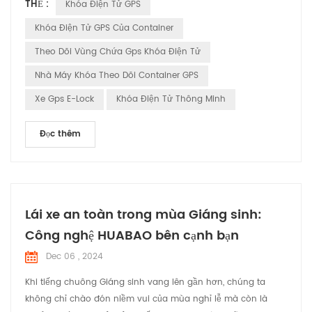
THẺ :
Khóa Điện Tử GPS
toàn diện Giải pháp cho ngành hậu cần.
Khóa Điện Tử GPS Của Container
Theo Dõi Vùng Chứa Gps Khóa Điện Tử
Nhà Máy Khóa Theo Dõi Container GPS
Xe Gps E-Lock
Khóa Điện Tử Thông Minh
Đọc thêm
Lái xe an toàn trong mùa Giáng sinh:
Công nghệ HUABAO bên cạnh bạn
Dec 06 , 2024
Khi tiếng chuông Giáng sinh vang lên gần hơn, chúng ta
không chỉ chào đón niềm vui của mùa nghỉ lễ mà còn là