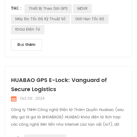
Quyến Huabao, được thành lập vào năm 2004, luôn đi đầu
THẺ :
Thiết Bị Theo Dõi GPS
MDVR
trong sứ mệnh này. Với đội ngũ hùng hậu gồm hơn 350 nhân
viên, trong đó có 100 kỹ sư R&D tận tâm, Huabao đã liên tục
Máy Đo Tốc Độ Kỹ Thuật Số
Giới Hạn Tốc Độ
vượt qua các giới hạn đổi mới trong ngành điện tử ô tô. T...
Khóa Điện Tử
Đọc thêm
HUABAO GPS E-Lock: Vanguard of
Secure Logistics
Oct 09 , 2024
Công ty TNHH Công nghệ Điện tử Thâm Quyến Huabao (sau
đây gọi là gọi là âHUABAOâ) HUABAO khóa điện tử tích hợp
các công nghệ tiên tiến như Internet của Vạn vật (IoT), dữ
liệu lớn và điện toán đám mây, mang lại khả năng bảo mật