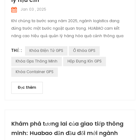
lý hậu cần
Jan 03 , 2025
Khi chúng ta bước sang năm 2025, ngành logistics đang
đứng trước một bước ngoặt quan trọng. HUABAO cam kết
nâng cao hiệu quả quản lý hàng hóa quá cảnh thông qua
sản phẩm cải tiến của chúng tôi—Con dấu điện tử GPS.
THẺ :
Khóa Điện Tử GPS
Ổ Khóa GPS
Chúng tôi tin rằng với các giải pháp thông minh, chúng tôi
có thể cải thiện đáng kể sự an toàn và hiệu quả của việc vận
Khóa Gps Thông Minh
Hộp Đựng Kín GPS
chuyển hàng hóa, từ đó mang lại giá trị lớn hơn cho khách
Khóa Container GPS
hàng. Co...
Đọc thêm
Khám phá tương lai của giao tiếp thông
minh: Huabao dẫn đầu đổi mới ngành