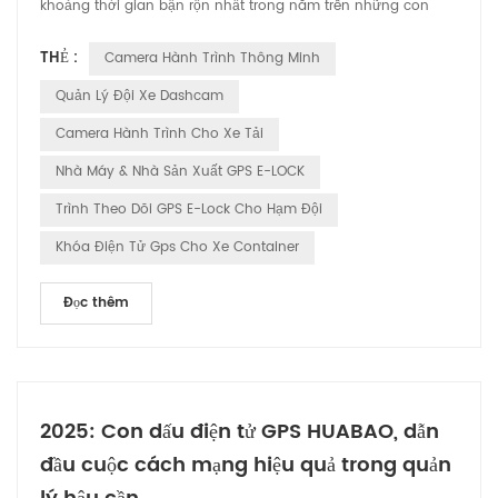
khoảng thời gian bận rộn nhất trong năm trên những con
đường. Trong thời gian lễ hội tràn ngập tiếng cười và niềm
THẺ :
Camera Hành Trình Thông Minh
vui này, HUABAO Technology, nhà sản xuất hàng đầu về máy
ghi âm lái xe và các sản phẩm khóa điện tử GPS, cam kết
Quản Lý Đội Xe Dashcam
đảm bảo sự an toàn và hài lòng trong hành trình của mọi
Camera Hành Trình Cho Xe Tải
người lá...
Nhà Máy & Nhà Sản Xuất GPS E-LOCK
Trình Theo Dõi GPS E-Lock Cho Hạm Đội
Khóa Điện Tử Gps Cho Xe Container
Đọc thêm
2025: Con dấu điện tử GPS HUABAO, dẫn
đầu cuộc cách mạng hiệu quả trong quản