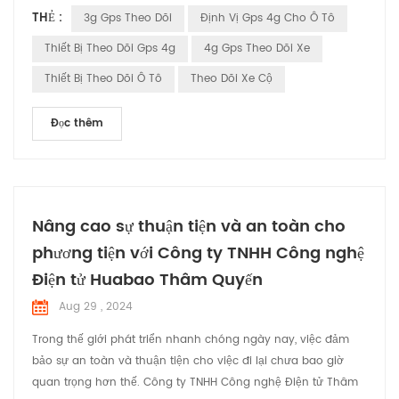
THẺ :
3g Gps Theo Dõi
Định Vị Gps 4g Cho Ô Tô
quay quanh Trái đất. Những vệ tinh này liên tục truyền tín
hiệu bao gồm vị trí của chúng và thời gian chính xác tín hiệu
Thiết Bị Theo Dõi Gps 4g
4g Gps Theo Dõi Xe
được gửi. Nhận tín hiệu: Bộ theo dõi G...
Thiết Bị Theo Dõi Ô Tô
Theo Dõi Xe Cộ
Đọc thêm
Nâng cao sự thuận tiện và an toàn cho
phương tiện với Công ty TNHH Công nghệ
Điện tử Huabao Thâm Quyến
Aug 29 , 2024
Trong thế giới phát triển nhanh chóng ngày nay, việc đảm
bảo sự an toàn và thuận tiện cho việc đi lại chưa bao giờ
quan trọng hơn thế. Công ty TNHH Công nghệ Điện tử Thâm