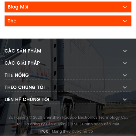
Blog Mới
Thẻ
CÁC SẢN PHẨM
CÁC GIẢI PHÁP
THẺ NÓNG
THEO CHÚNG TÔI
LIÊN HỆ CHÚNG TÔI
Bản quyền © 2026 Shenzhen Huabao Electronics Technology Co.,
Ltd.. Đã đăng ký Bản quyền.
|
XML
|
Chính sách bảo mật
Mạng IPv6 được hỗ trợ