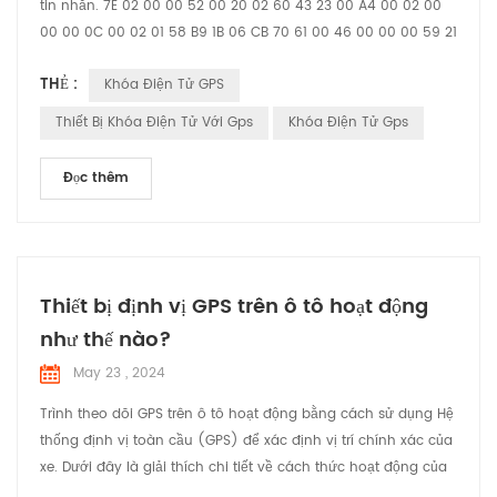
tin nhắn. 7E 02 00 00 52 00 20 02 60 43 23 00 A4 00 02 00
00 00 0C 00 02 01 58 B9 1B 06 CB 70 61 00 46 00 00 00 59 21
09 22 16 37 58 01 04 00 00 00 01 03 02 00 00 25 04 00 00
THẺ :
Khóa Điện Tử GPS
00 01 30 01 11 31 01 10 E3 01 00 D5 1B 02 20 02 60 43 23 27 95
93 78 61 60 00 12 20 00 00 12 34 27 95 93 78 61 58 00 12 86
Thiết Bị Khóa Điện Tử Với Gps
Khóa Điện Tử Gps
7E Đầu 7E Massege 02 00 ID tin nhắn 00 5...
Đọc thêm
Thiết bị định vị GPS trên ô tô hoạt động
như thế nào?
May 23 , 2024
Trình theo dõi GPS trên ô tô hoạt động bằng cách sử dụng Hệ
thống định vị toàn cầu (GPS) để xác định vị trí chính xác của
xe. Dưới đây là giải thích chi tiết về cách thức hoạt động của
nó: Vệ tinh GPS: Hệ thống dựa vào mạng lưới các vệ tinh