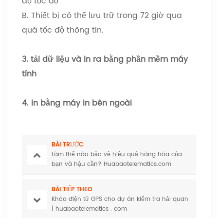
độ tốc độ
B. Thiết bị có thể lưu trữ trong 72 giờ qua
quá tốc độ thông tin.
3. tải dữ liệu và in ra bằng phần mềm máy
tính
4. in bằng máy in bên ngoài
BÀI TRƯỚC
Làm thế nào bảo vệ hiệu quả hàng hóa của
bạn và hậu cần? Huabaotelematics.com
BÀI TIẾP THEO
Khóa điện tử GPS cho dự án kiểm tra hải quan
| huabaotelematics . com