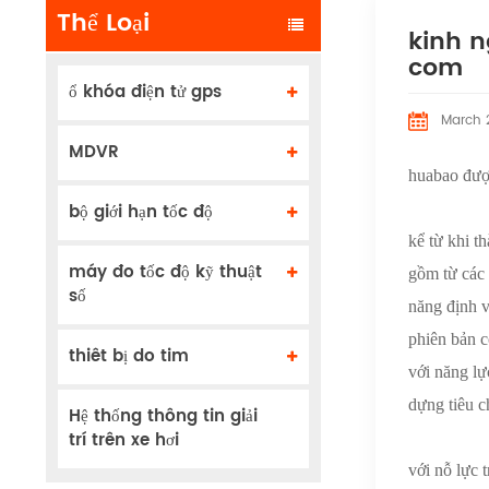
Thể Loại
kinh n
com
ổ khóa điện tử gps
March 
MDVR
huabao đượ
bộ giới hạn tốc độ
kể từ khi t
máy đo tốc độ kỹ thuật
gồm từ các 
số
năng định v
phiên bản c
thiêt bị do tim
với năng lự
dựng tiêu 
Hệ thống thông tin giải
trí trên xe hơi
với nỗ lực 