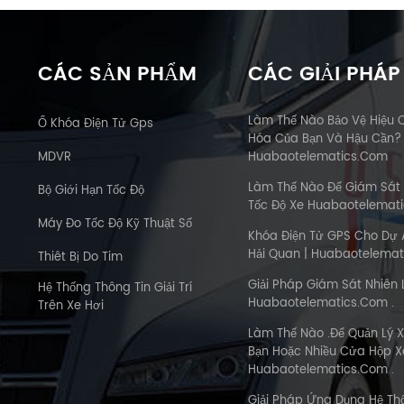
CÁC SẢN PHẨM
CÁC GIẢI PHÁP
Làm Thế Nào Bảo Vệ Hiệu 
Ổ Khóa Điện Tử Gps
Hóa Của Bạn Và Hậu Cần?
MDVR
Huabaotelematics.com
Làm Thế Nào Để Giám Sát
Bộ Giới Hạn Tốc Độ
Tốc Độ Xe Huabaotelemat
Máy Đo Tốc Độ Kỹ Thuật Số
Khóa Điện Tử GPS Cho Dự 
Hải Quan | Huabaotelemat
Thiêt Bị Do Tim
Giải Pháp Giám Sát Nhiên 
Hệ Thống Thông Tin Giải Trí
Huabaotelematics.com .
Trên Xe Hơi
Làm Thế Nào .Để Quản Lý X
Bạn Hoặc Nhiều Cửa Hộp Xe
Huabaotelematics.com .
Giải Pháp Ứng Dụng Hệ T