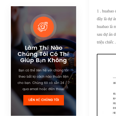
1 . huabao 
đây là dự á
huabao là m
sau dự án d
triệu chiếc .
Làm Thế Nào
Chúng Tôi Có Thể
Giúp Bạn Không
Bạn có thể liên hệ với chúng tôi
theo bất kỳ cách nào thuận tiện
cho bạn. Chúng tôi có sẵn 24 / 7
qua email hoặc điện thoại.
LIÊN HỆ CHÚNG TÔI