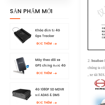
SẢN PHẨM MỚI
Khóa điện tử 4G
Gps Tracker
ĐỌC THÊM
Máy theo dõi xe
2.
huabao
h
GPS chống nước 4G
chúng ta có
ĐỌC THÊM
, xe tải MA
4G 1080P SD MDVR
với ADAS & DMS
ĐỌC THÊM