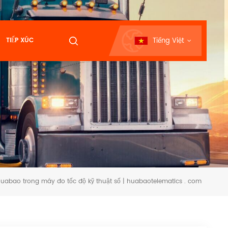
Tiếng Việt
TIẾP XÚC
uabao trong máy đo tốc độ kỹ thuật số | huabaotelematics . com