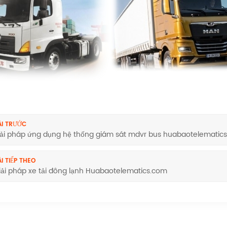
ÀI TRƯỚC
iải pháp ứng dụng hệ thống giám sát mdvr bus huabaotelematic
I TIẾP THEO
iải pháp xe tải đông lạnh Huabaotelematics.com