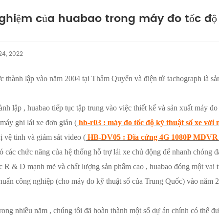
ghiệm của huabao trong máy đo tốc độ k
24, 2022
c thành lập vào năm 2004 tại Thâm Quyến và
điện tử
tachograph là sản
hành lập , huabao tiếp tục tập trung vào việc thiết kế và sản xuất máy đo
máy ghi lái xe đơn giản (
hb-r03
: máy đo tốc độ kỹ thuật số xe với 
ị vệ tinh và giám sát video (
HB-DV05
: Đĩa cứng 4G 1080P MDVR vớ
ó các chức năng của hệ thống hỗ trợ lái xe chủ động để nhanh chóng đá
c R & D mạnh mẽ và chất lượng sản phẩm cao , huabao đóng một vai tr
chuẩn công nghiệp (cho máy đo kỹ thuật số của Trung Quốc) vào năm 2
trong nhiều năm , chúng tôi đã hoàn thành một số dự án chính có thể đư