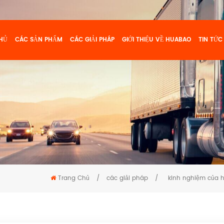
HỦ
CÁC SẢN PHẨM
CÁC GIẢI PHÁP
GIỚI THIỆU VỀ HUABAO
TIN TỨC
Trang Chủ
/
các giải pháp
/
kinh nghiệm của h