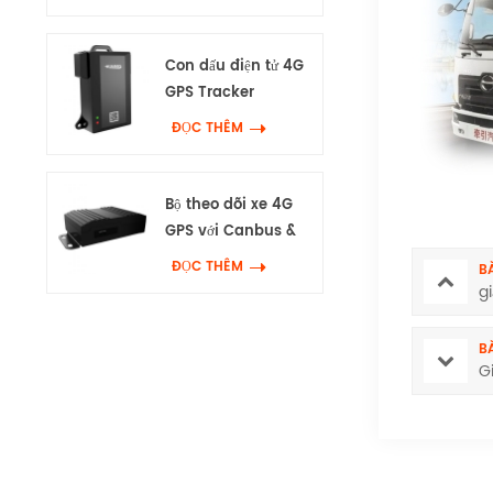
Con dấu điện tử 4G
GPS Tracker
ĐỌC THÊM
Bộ theo dõi xe 4G
GPS với Canbus &
Wifi
ĐỌC THÊM
B
g
BÀ
G