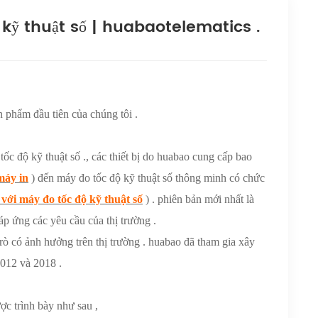
ỹ thuật số | huabaotelematics .
 phẩm đầu tiên của chúng tôi .
 tốc độ kỹ thuật số ., các thiết bị do huabao cung cấp bao
máy in
) đến máy đo tốc độ kỹ thuật số thông minh có chức
i máy đo tốc độ kỹ thuật số
) . phiên bản mới nhất là
p ứng các yêu cầu của thị trường .
ò có ảnh hưởng trên thị trường . huabao đã tham gia xây
012 và 2018 .
ợc trình bày như sau ,