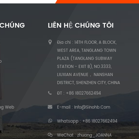
 CHÚNG
LIÊN HỆ CHÚNG TÔI
Địa chỉ : 14TH FLOOR, A BLOCK,
ủ
WEST AREA, TANGLANG TOWN
PLAZA (TANGLANG SUBWAY
o
STATION - EXIT B), NO.3333,
LIUXIAN AVENUE， NANSHAN
DISTRICT, SHENZHEN CITY, CHINA
ĐT :
+86 18027662494
ang Web
E-mail :
Info@sinohb.com
Whatsapp :
+86 18027662494
WeChat : zhuang_JOANNA