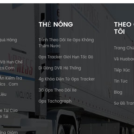
THẺ NÓNG
THEO
TÔI
Quả Hàng
Trình Theo Dõi Xe Gps Không
Thấm Nước
Trang Ch
Gps Tracker Giới Hạn Tốc Độ
Về Huaba
 Và Hạn Chế
ics.com
Di Động DVR Hệ Thống
Tiếp Xúc
Án Kiểm Tra
4g Khóa Điện Tử Gps Tracker
Tin Tức
ics . Com
3G Gps Theo Dõi Xe
Blog
Liệu
Gps Tachograph
Sơ Đồ Tr
e Tải Của
 Tải
hống Giám