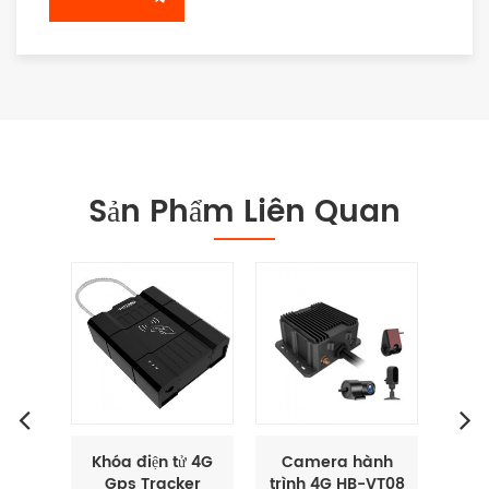
Sản Phẩm Liên Quan
õi
Khóa điện tử 4G
Camera hành
Bộ t
n 2G
Gps Tracker
trình 4G HB-VT08