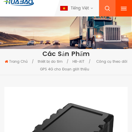
Tiếng Việt
Các Sản Phẩm
Trang Chủ
/
thiêt bị do tim
/
HB-A1T
/
Công cụ theo dõi
GPS 4G cho Đoạn giới thiệu