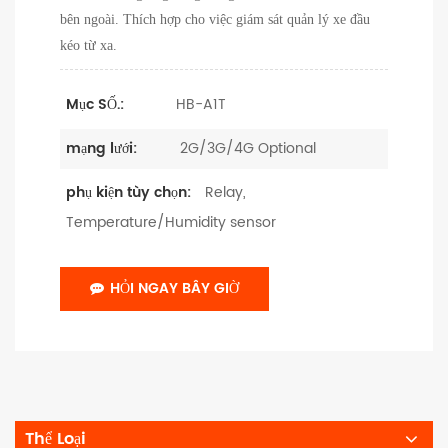
bên ngoài. Thích hợp cho việc giám sát quản lý xe đầu
kéo từ xa.
HB-A1T
Mục SỐ.:
2G/3G/4G Optional
mạng lưới:
Relay,
phụ kiện tùy chọn:
Temperature/Humidity sensor
HỎI NGAY BÂY GIỜ
Thể Loại