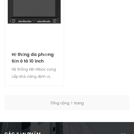
Hệ thống đa phương
tiện ô tô 10 inch
Hệ thống HB-Hibox cung
cấp khả năng định vị,
theo dõi, giám sát video,
điều khiển từ xa, phát lại
bản nhạc, quản lý trình
Tổng cộng
1
trang
điều khiển, điều hướng,
Xem chi tiết
đa phương tiện,
Bluetooth, WIFI, giải trí và
các tính năng khác. Nó