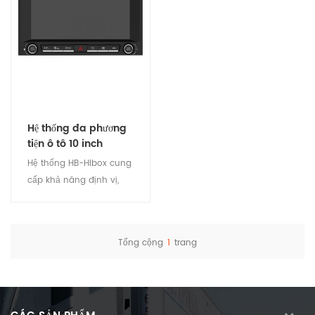
Hệ thống đa phương
tiện ô tô 10 inch
Hệ thống HB-Hibox cung
cấp khả năng định vị,
theo dõi, giám sát video,
điều khiển từ xa, phát lại
bản nhạc, quản lý trình
Tổng cộng
1
trang
điều khiển, điều hướng,
Xem chi tiết
đa phương tiện,
Bluetooth, WIFI, giải trí và
các tính năng khác. Nó