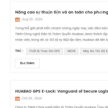
Nâng cao sự thuận tiện và an toàn cho phươn
Aug 29 , 2024
Trong thế giới phát triển nhanh chóng ngày nay, việc đảm bảo 
TNHH Công nghệ Điện tử Thâm Quyến Huabao, được thành lập 
nhân viên, trong đó có 100 kỹ sư R&D tận tâm, Huabao đã liên tụ
THẺ :
Thiết Bị Theo Dõi GPS
MDVR
Máy Đo Tốc Độ K
Đọc thêm
HUABAO GPS E-Lock: Vanguard of Secure Logis
Oct 09 , 2024
Công ty TNHH Công nghệ Điện tử Thâm Quyến Huabao (sau đây 