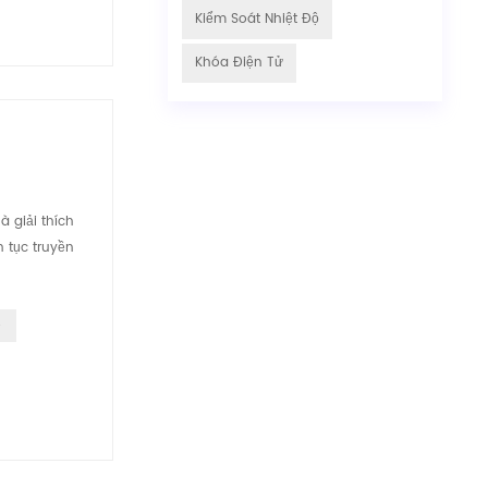
Kiểm Soát Nhiệt Độ
Khóa Điện Tử
à giải thích
n tục truyền
ô