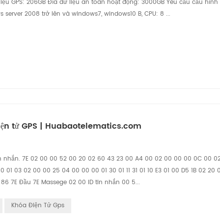
liệu GPS: 206GB Đĩa dữ liệu an toàn hoạt động: 3000GB Yêu cầu cấu hình
 server 2008 trở lên và windows7, windows10 B, CPU: 8 ...
iện tử GPS | Huabaotelematics.com
tin nhắn. 7E 02 00 00 52 00 20 02 60 43 23 00 A4 00 02 00 00 00 0C 00 02
 01 03 02 00 00 25 04 00 00 00 01 30 01 11 31 01 10 E3 01 00 D5 1B 02 20 
 86 7E Đầu 7E Massege 02 00 ID tin nhắn 00 5...
Khóa Điện Tử Gps