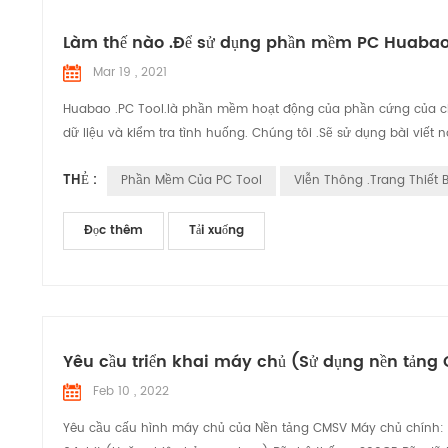
Làm thế nào .Để sử dụng phần mềm PC Huabao 
Mar 19 , 2021
Huabao .PC Tool.là phần mềm hoạt động của phần cứng của chún
dữ liệu và kiểm tra tình huống. Chúng tôi .Sẽ sử dụng bài vi
THẺ :
Phần Mềm Của PC Tool
Viễn Thông .Trang Thiết B
Đọc thêm
Tải xuống
Yêu cầu triển khai máy chủ (Sử dụng nền tản
Feb 10 , 2022
Yêu cầu cấu hình máy chủ của Nền tảng CMSV Máy chủ chính: 