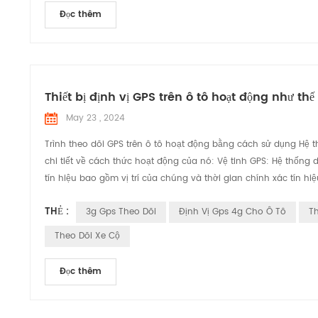
Đọc thêm
Thiết bị định vị GPS trên ô tô hoạt động như th
May 23 , 2024
Trình theo dõi GPS trên ô tô hoạt động bằng cách sử dụng Hệ thố
chi tiết về cách thức hoạt động của nó: Vệ tinh GPS: Hệ thống 
tín hiệu bao gồm vị trí của chúng và thời gian chính xác tín hiệ
THẺ :
3g Gps Theo Dõi
Định Vị Gps 4g Cho Ô Tô
Th
Theo Dõi Xe Cộ
Đọc thêm