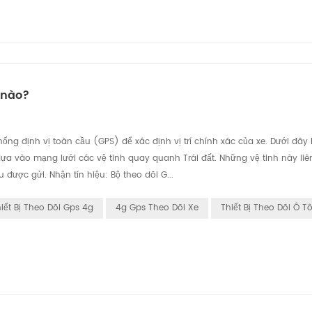
ế nào?
ng định vị toàn cầu (GPS) để xác định vị trí chính xác của xe. Dưới đây l
dựa vào mạng lưới các vệ tinh quay quanh Trái đất. Những vệ tinh này liê
u được gửi. Nhận tín hiệu: Bộ theo dõi G...
iết Bị Theo Dõi Gps 4g
4g Gps Theo Dõi Xe
Thiết Bị Theo Dõi Ô T