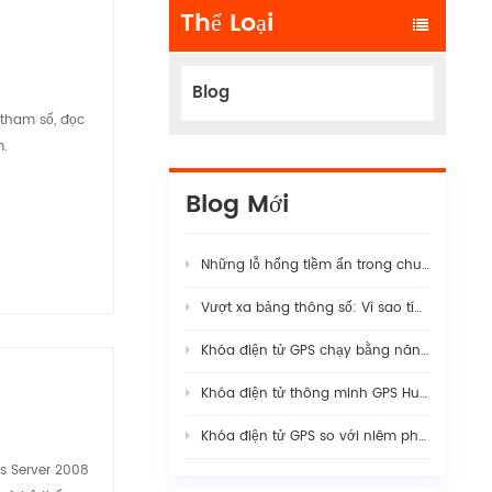
Thể Loại
Blog
 tham số, đọc
m.
Blog Mới
Những lỗ hổng tiềm ẩn trong chuỗi cung ứng logistics hiện đại
Vượt xa bảng thông số: Vì sao tính ổn định thực sự của camera hành trình AI cho đội xe đòi hỏi sự kết hợp phần cứng-phần mềm nghiêm ngặt
Khóa điện tử GPS chạy bằng năng lượng mặt trời: Hướng dẫn đầy đủ về bảo mật hàng hóa thông minh năm 2026
Khóa điện tử thông minh GPS Huabao: Cách mạng hóa hiệu quả hải quan và hậu cần xuyên biên giới với kiểm soát biên giới kỹ thuật số.
Khóa điện tử GPS so với niêm phong truyền thống: Nâng cao khả năng giám sát trong an ninh hàng hóa hiện đại
s Server 2008