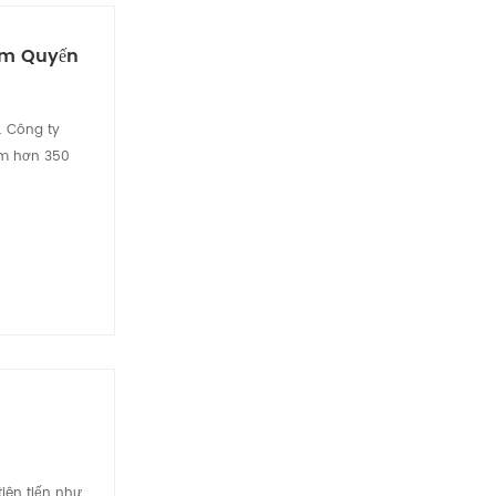
hâm Quyến
. Công ty
ồm hơn 350
iên tiến như