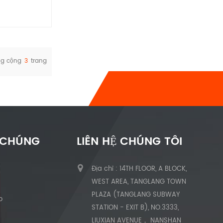
ng cộng
3
trang
 CHÚNG
LIÊN HỆ CHÚNG TÔI
Địa chỉ : 14TH FLOOR, A BLOCK,
ủ
WEST AREA, TANGLANG TOWN
PLAZA (TANGLANG SUBWAY
o
STATION - EXIT B), NO.3333,
LIUXIAN AVENUE， NANSHAN