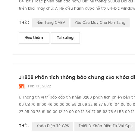
64-bit (Hoặc phiên bản cao hơn) Đĩa hệ thống: 200GB Đĩa dữ 
triển khai máy chủ: A, Hệ điều hành được hỗ trợ 64-bit: windows
THẺ :
Nền Tảng CMSV
Yêu Cầu Máy Chủ Nền Tảng
Đọc thêm
Tải xuống
JT808 Phân tích thông báo chung của Khóa đ
Feb 10 , 2022
1. Thông tin vị trí báo cáo tin nhắn 0200 phân tích phiên bản 
06 CB 70 61 00 46 00 00 00 59 21 09 22 16 37 58 01 04 00 00 00
27 95 93 78 61 60 00 12 20 00 00 12 34 27 95 93 78 61 58 00 12
THẺ :
Khóa Điện Tử GPS
Thiết Bị Khóa Điện Tử Với Gps