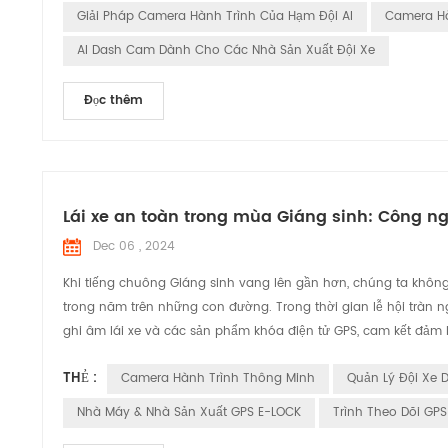
Giải Pháp Camera Hành Trình Của Hạm Đội AI
Camera Hà
AI Dash Cam Dành Cho Các Nhà Sản Xuất Đội Xe
Đọc thêm
Lái xe an toàn trong mùa Giáng sinh: Công 
Dec 06 , 2024
Khi tiếng chuông Giáng sinh vang lên gần hơn, chúng ta không
trong năm trên những con đường. Trong thời gian lễ hội tràn 
ghi âm lái xe và các sản phẩm khóa điện tử GPS, cam kết đảm b
THẺ :
Camera Hành Trình Thông Minh
Quản Lý Đội Xe
Nhà Máy & Nhà Sản Xuất GPS E-LOCK
Trình Theo Dõi GP