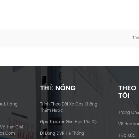
Tổ
THẺ NÓNG
THEO
TÔI
Quả Hàng
Trình Theo Dõi Xe Gps Không
Thấm Nước
Trang Ch
Gps Tracker Giới Hạn Tốc Độ
Về Huaba
 Và Hạn Chế
ics.com
Di Động DVR Hệ Thống
Tiếp Xúc