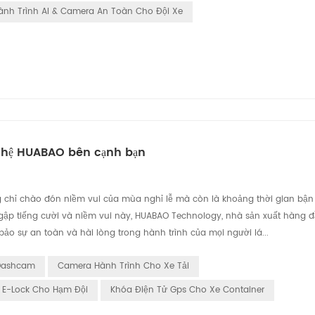
nh Trình AI & Camera An Toàn Cho Đội Xe
nghệ HUABAO bên cạnh bạn
 chỉ chào đón niềm vui của mùa nghỉ lễ mà còn là khoảng thời gian bận
ngập tiếng cười và niềm vui này, HUABAO Technology, nhà sản xuất hàng 
ảo sự an toàn và hài lòng trong hành trình của mọi người lá...
 Dashcam
Camera Hành Trình Cho Xe Tải
S E-Lock Cho Hạm Đội
Khóa Điện Tử Gps Cho Xe Container