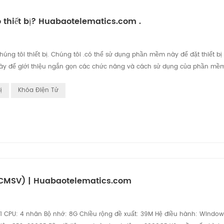
thiết bị? Huabaotelematics.com .
g tôi thiết bị. Chúng tôi .có thể sử dụng phần mềm này để đặt thiết bị
ết này để giới thiệu ngắn gọn các chức năng và cách sử dụng của phần mề
ị
Khóa Điện Tử
g CMSV) | Huabaotelematics.com
1 CPU: 4 nhân Bộ nhớ: 8G Chiều rộng đề xuất: 39M Hệ điều hành: Window