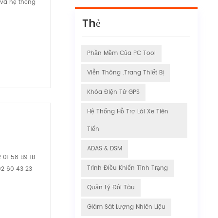
 và hệ thống
Thẻ
Phần Mềm Của PC Tool
Viễn Thông .Trang Thiết Bị
Khóa Điện Tử GPS
Hệ Thống Hỗ Trợ Lái Xe Tiên
Tiến
ADAS & DSM
 01 58 B9 1B
Trình Điều Khiển Tình Trạng
02 60 43 23
Quản Lý Đội Tàu
Giám Sát Lượng Nhiên Liệu