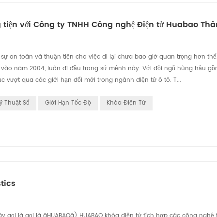
g tiện với Công ty TNHH Công nghệ Điện tử Huabao T
sự an toàn và thuận tiện cho việc đi lại chưa bao giờ quan trọng hơn thế
vào năm 2004, luôn đi đầu trong sứ mệnh này. Với đội ngũ hùng hậu g
c vượt qua các giới hạn đổi mới trong ngành điện tử ô tô. T...
ỹ Thuật Số
Giới Hạn Tốc Độ
Khóa Điện Tử
tics
gọi là gọi là âHUABAOâ) HUABAO khóa điện tử tích hợp các công nghệ t