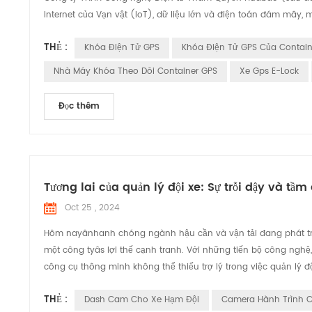
Internet của Vạn vật (IoT), dữ liệu lớn và điện toán đám mây,
THẺ :
Khóa Điện Tử GPS
Khóa Điện Tử GPS Của Contain
Nhà Máy Khóa Theo Dõi Container GPS
Xe Gps E-Lock
Đọc thêm
Tương lai của quản lý đội xe: Sự trỗi dậy và 
Oct 25 , 2024
Hôm nayânhanh chóng ngành hậu cần và vận tải đang phát triển
một công tyâs lợi thế cạnh tranh. Với những tiến bộ công ng
công cụ thông minh không thể thiếu trợ lý trong việc quản lý độ
THẺ :
Dash Cam Cho Xe Hạm Đội
Camera Hành Trình 