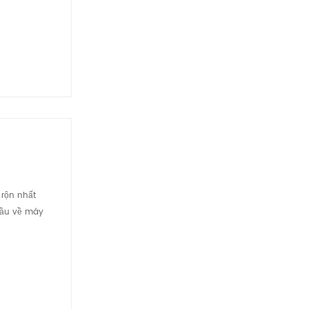
 rộn nhất
đầu về máy