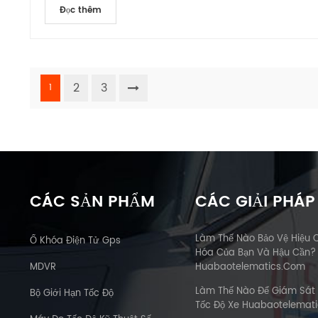
Đọc thêm
2
3
1
CÁC SẢN PHẨM
CÁC GIẢI PHÁP
Làm Thế Nào Bảo Vệ Hiệu 
Ổ Khóa Điện Tử Gps
Hóa Của Bạn Và Hậu Cần?
MDVR
Huabaotelematics.com
Làm Thế Nào Để Giám Sát
Bộ Giới Hạn Tốc Độ
Tốc Độ Xe Huabaotelemat