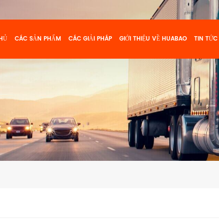
HỦ
CÁC SẢN PHẨM
CÁC GIẢI PHÁP
GIỚI THIỆU VỀ HUABAO
TIN TỨC