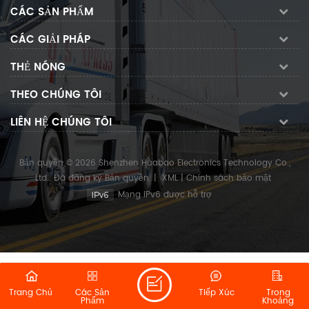
CÁC SẢN PHẨM
CÁC GIẢI PHÁP
THẺ NÓNG
THEO CHÚNG TÔI
LIÊN HỆ CHÚNG TÔI
Bản quyền © 2026 Shenzhen Huabao Electronics Technology Co.,
Ltd.. Đã đăng ký Bản quyền.
|
XML
|
Chính sách bảo mật
Mạng IPv6 được hỗ trợ
Trang Chủ
Các Sản
Tiếp Xúc
Trong
Phẩm
Khoảng