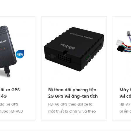
õi xe GPS
Bộ theo dõi phương tiện
Máy t
 4G
2G GPS với ăng-ten tích
với c
hợp
rộng
 dõi xe GPS
HB-A6 GPS theo dõi xe là
HB-A7 
nước HB-A5D
một thiết bị định vị và theo
bị ổn 
ết bị dễ dàng
dõi xe từ xa nhỏ. Nó có ăng-
tiêu t
ịnh & đáng tin
ten tích hợp và ăng-ten bên
có thể