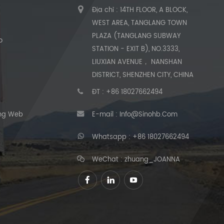
Địa chỉ : 14TH FLOOR, A BLOCK,
ủ
WEST AREA, TANGLANG TOWN
PLAZA (TANGLANG SUBWAY
o
STATION - EXIT B), NO.3333,
LIUXIAN AVENUE， NANSHAN
DISTRICT, SHENZHEN CITY, CHINA
ĐT :
+86 18027662494
ang Web
E-mail :
Info@sinohb.com
Whatsapp :
+86 18027662494
WeChat : zhuang_JOANNA