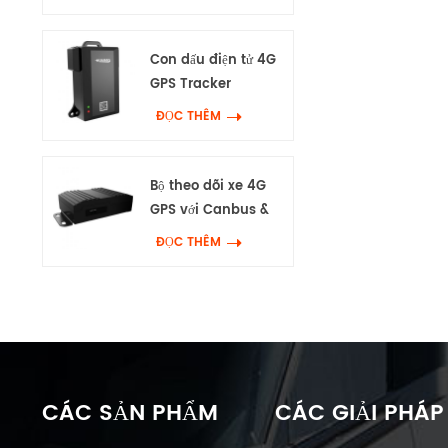
Con dấu điện tử 4G
GPS Tracker
ĐỌC THÊM
Bộ theo dõi xe 4G
GPS với Canbus &
Wifi
ĐỌC THÊM
CÁC SẢN PHẨM
CÁC GIẢI PHÁP