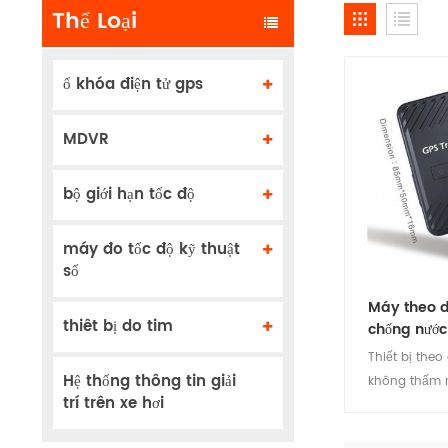
Thể Loại
ổ khóa điện tử gps
MDVR
bộ giới hạn tốc độ
máy đo tốc độ kỹ thuật
số
Máy theo d
thiêt bị do tim
chống nước
Thiết bị theo
Hệ thống thông tin giải
không thấm 
trí trên xe hơi
4G là một thi
cài đặt, ổn đ