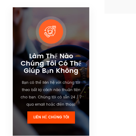
cậy và tiêu 
thấp. Thích 
Xem chi tiế
án ô tô và x
Làm Thế Nào
Chúng Tôi Có Thể
Giúp Bạn Không
Bạn có thể liên hệ với chúng tôi
theo bất kỳ cách nào thuận tiện
cho bạn. Chúng tôi có sẵn 24 / 7
qua email hoặc điện thoại.
LIÊN HỆ CHÚNG TÔI