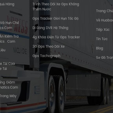
Quả Hàng
Trình Theo Dõi Xe Gps Không
Thấm Nước
Trang Ch
Gps Tracker Giới Hạn Tốc Độ
Về Huaba
 Và Hạn Chế
ics.com
Di Động DVR Hệ Thống
Tiếp Xúc
Án Kiểm Tra
4g Khóa Điện Tử Gps Tracker
Tin Tức
ics . Com
3G Gps Theo Dõi Xe
Blog
Liệu
Gps Tachograph
Sơ Đồ Tr
e Tải Của
 Tải
hống Giám
matics.com
Trong Máy