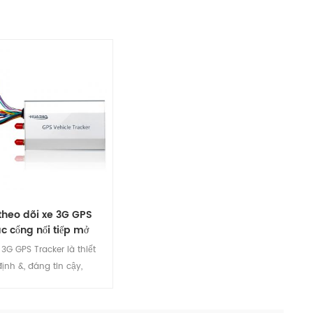
heo dõi xe 3G GPS
ác cổng nối tiếp mở
3G GPS Tracker là thiết
định &, đáng tin cậy,
hụ điện năng thấp. Nó
 kết nối với nút SOS