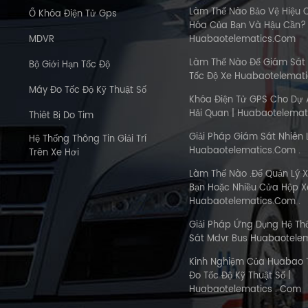
Làm Thế Nào Bảo Vệ Hiệu 
Ổ Khóa Điện Tử Gps
Hóa Của Bạn Và Hậu Cần?
MDVR
Huabaotelematics.com
Làm Thế Nào Để Giám Sát
Bộ Giới Hạn Tốc Độ
Tốc Độ Xe Huabaotelemat
Máy Đo Tốc Độ Kỹ Thuật Số
Khóa Điện Tử GPS Cho Dự 
Hải Quan | Huabaotelemat
Thiêt Bị Do Tim
Giải Pháp Giám Sát Nhiên 
Hệ Thống Thông Tin Giải Trí
Huabaotelematics.com .
Trên Xe Hơi
Làm Thế Nào .Để Quản Lý X
Bạn Hoặc Nhiều Cửa Hộp Xe
Huabaotelematics.com .
Giải Pháp Ứng Dụng Hệ T
Sát Mdvr Bus Huabaotele
Kinh Nghiệm Của Huabao 
Đo Tốc Độ Kỹ Thuật Số |
Huabaotelematics . Com