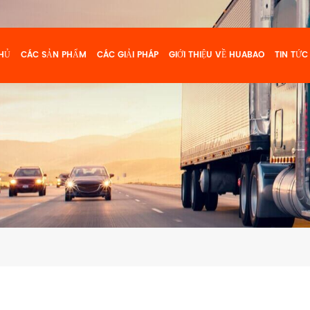
HỦ
CÁC SẢN PHẨM
CÁC GIẢI PHÁP
GIỚI THIỆU VỀ HUABAO
TIN TỨC