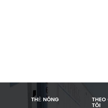
THẺ NÓNG
THEO
TÔI