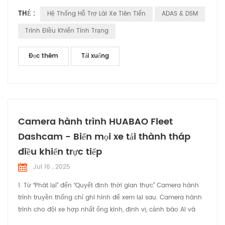
bị tai nạn trên đường hoặc va chạm với các phương tiện DSM
THẺ :
Hệ Thống Hỗ Trợ Lái Xe Tiên Tiến
ADAS & DSM
(Trình điều khiển trạng thái Màn hình) là một Chống mệt mỏi
hệ thống lái xe an toàn. Tài xế tình trạng lái xe có thể được
Trình Điều Khiển Tình Trạng
xác nhận để giảm tai nạn. Của chúng tôi thiế...
Đọc thêm
Tải xuống
Camera hành trình HUABAO Fleet
Dashcam - Biến mọi xe tải thành tháp
điều khiển trực tiếp
Jul 16 , 2025
1. Từ “Phát lại” đến “Quyết định thời gian thực” Camera hành
trình truyền thống chỉ ghi hình để xem lại sau. Camera hành
trình cho đội xe hợp nhất ống kính, định vị, cảnh báo AI và
quản lý đám mây thành một nguồn cấp dữ liệu "buồng lái