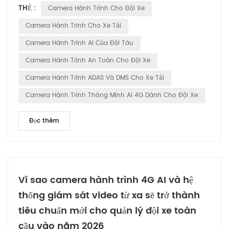
THẺ :
Camera Hành Trình Cho Đội Xe
trực tiếp" duy nhất. Điều phối viên ngồi trực tiếp tại văn
phòng; tài xế nhận được cảnh báo ngay lập tức trong cabin—
Camera Hành Trình Cho Xe Tải
loại bỏ những cuộc trò chuyện nhàn rỗi và phỏng...
Camera Hành Trình AI Của Đội Tàu
Camera Hành Trình An Toàn Cho Đội Xe
Camera Hành Trình ADAS Và DMS Cho Xe Tải
Camera Hành Trình Thông Minh AI 4G Dành Cho Đội Xe
Đọc thêm
Vì sao camera hành trình 4G AI và hệ
thống giám sát video từ xa sẽ trở thành
tiêu chuẩn mới cho quản lý đội xe toàn
cầu vào năm 2026