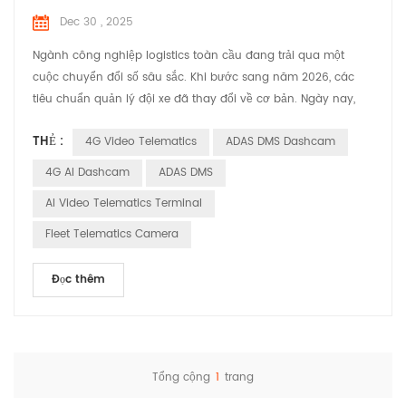
Dec 30 , 2025
Ngành công nghiệp logistics toàn cầu đang trải qua một
cuộc chuyển đổi số sâu sắc. Khi bước sang năm 2026, các
tiêu chuẩn quản lý đội xe đã thay đổi về cơ bản. Ngày nay,
việc các nhà quản lý đội xe chỉ biết "vị trí" của phương tiện
THẺ :
4G Video Telematics
ADAS DMS Dashcam
thông qua GPS là không đủ; các nhà lãnh đạo thị trường hiện
nay yêu cầu khả năng "quan sát" và "phân tích" con đường
4G AI Dashcam
ADAS DMS
trong thời gian thực. Sự chuyển đổi từ hệ thống the...
AI Video Telematics Terminal
Fleet Telematics Camera
Đọc thêm
Tổng cộng
1
trang